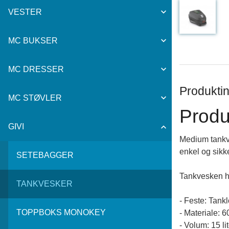
VESTER
MC BUKSER
MC DRESSER
Produktin
MC STØVLER
Produ
GIVI
Medium tankve
enkel og sikke
SETEBAGGER
Tankvesken ha
TANKVESKER
- Feste: Tank
TOPPBOKS MONOKEY
- Materiale: 
- Volum: 15 li