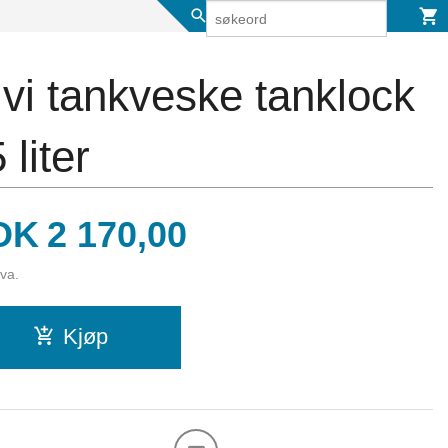
vi tankveske tanklock
 liter
is
OK
2 170,00
mva.
Kjøp