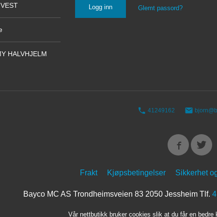
NVEST
Glemt passord?
e
Y HALVHJELM
41249162
bjorn@b
Frakt
Kjøpsbetingelser
Sikkerhet o
Bayco MC AS Trondheimsveien 83 2050 Jessheim Tlf.
4
Vår nettbutikk bruker cookies slik at du får en bedre