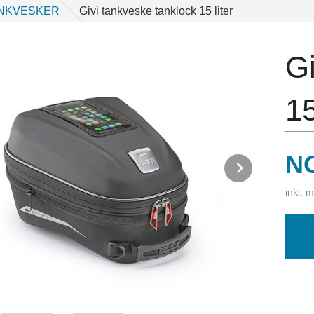
NKVESKER
Givi tankveske tanklock 15 liter
Gi
15
Pr
N
v
Next
inkl. 