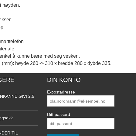
 i høyden.
lekser
pp
marttelefon
teriale
r enkel å kunne bære med seg vesken.
 (mm): høyde 260 -> 310 x bredde 280 x dybde 335.
GERE
DIN KONTO
E-postadresse
NKANNE GIVI 2,5
Ditt passord
ggsokk
DER TIL