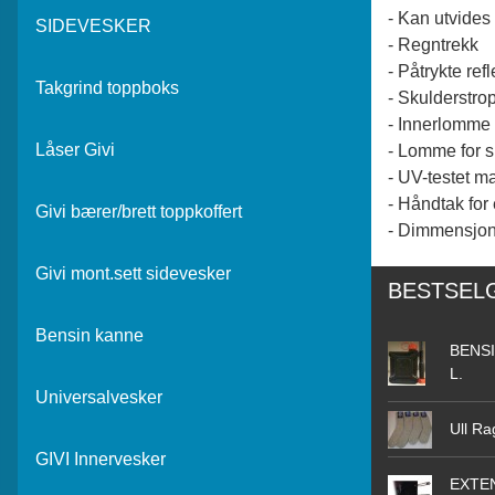
- Kan utvides
SIDEVESKER
- Regntrekk
- Påtrykte ref
Takgrind toppboks
- Skulderstro
- Innerlomme
Låser Givi
- Lomme for s
- UV-testet ma
- Håndtak fo
Givi bærer/brett toppkoffert
- Dimmensjon
Givi mont.sett sidevesker
BESTSEL
Bensin kanne
BENSI
L.
Universalvesker
Ull Ra
GIVI Innervesker
EXTEN