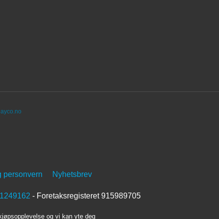
ayco.no
g personvern
Nyhetsbrev
1249162
- Foretaksregisteret 915989705
 kjøpsopplevelse og vi kan yte deg