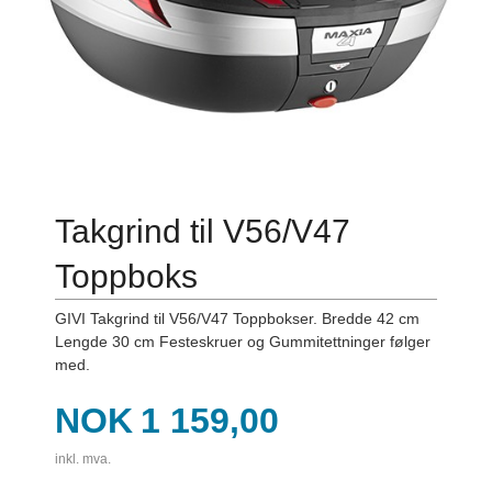
Takgrind til V56/V47
Toppboks
GIVI Takgrind til V56/V47 Toppbokser. Bredde 42 cm
Lengde 30 cm Festeskruer og Gummitettninger følger
med.
Pris
NOK
1 159,00
inkl. mva.