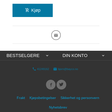
Kjøp
BESTSELGERE
DIN KONTO
41249162
bjorn@bayco.no
Frakt
Kjøpsbetingelser
Sikkerhet og personvern
Nyhetsbrev