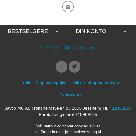
BESTSELGERE
DIN KONTO
41249162
bjorn@bayco.no
Frakt
Kjøpsbetingelser
Sikkerhet og personvern
Nyhetsbrev
Bayco MC AS Trondheimsveien 83 2050 Jessheim Tlf.
41249162
-
Foretaksregisteret 915989705
Vår nettbutikk bruker cookies slik at
du får en bedre kjøpsopplevelse og vi