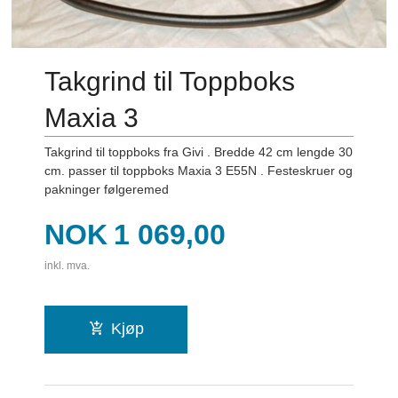
Takgrind til Toppboks
Maxia 3
Takgrind til toppboks fra Givi . Bredde 42 cm lengde 30
cm. passer til toppboks Maxia 3 E55N . Festeskruer og
pakninger følgeremed
Pris
NOK
1 069,00
inkl. mva.
Kjøp