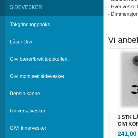
- Hver veske
SIDEVESKER
- Dimmensjon
Takgrind toppboks
Vi anbe
Låser Givi
Givi bærer/brett toppkoffert
Givi mont.sett sidevesker
Bensin kanne
Universalvesker
1 STK 
GIVI K
GIVI Innervesker
i
Pris
241,00