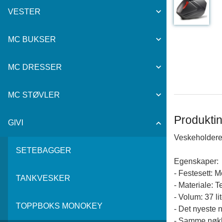
VESTER
MC BUKSER
MC DRESSER
MC STØVLER
Produktin
GIVI
Veskeholderen
SETEBAGGER
Egenskaper:
- Festesett: 
TANKVESKER
- Materiale: 
- Volum: 37 li
TOPPBOKS MONOKEY
- Det nyeste n
- Samme nøkk