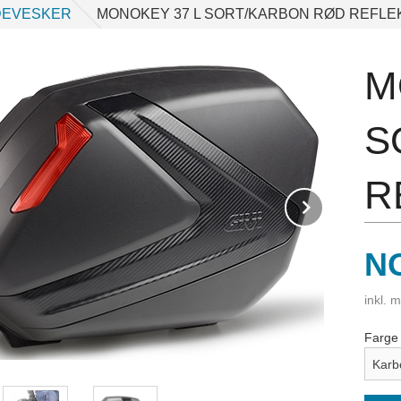
DEVESKER
MONOKEY 37 L SORT/KARBON RØD REFLE
M
S
R
v
Next
Pr
N
inkl. 
Farge