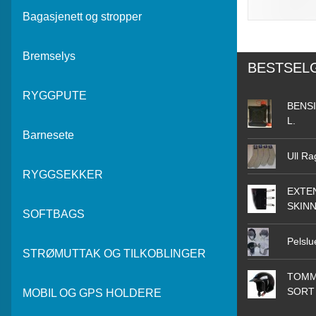
Bagasjenett og stropper
Bremselys
BESTSEL
RYGGPUTE
BENSI
L.
Barnesete
Ull Ra
RYGGSEKKER
EXTEN
SKIN
SOFTBAGS
Pelslu
STRØMUTTAK OG TILKOBLINGER
TOMM
SORT
MOBIL OG GPS HOLDERE