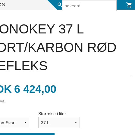
KS
ONOKEY 37 L
ORT/KARBON RØD
EFLEKS
is
OK
6 424,00
mva.
Størrelse i liter