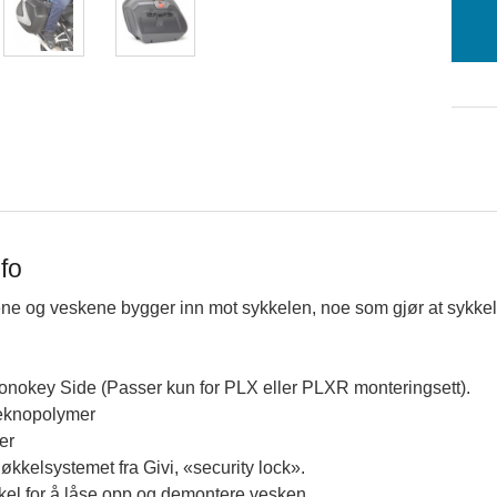
fo
e og veskene bygger inn mot sykkelen, noe som gjør at sykkel
Monokey Side (Passer kun for PLX eller PLXR monteringsett).
Teknopolymer
ter
økkelsystemet fra Givi, «security lock».
el for å låse opp og demontere vesken.