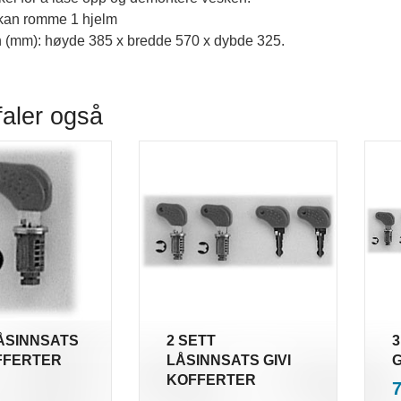
 kan romme 1 hjelm
 (mm): høyde 385 x bredde 570 x dybde 325.
faler også
LÅSINNSATS
2 SETT
3
OFFERTER
LÅSINNSATS GIVI
G
nkl.
KOFFERTER
P
mva.
inkl.