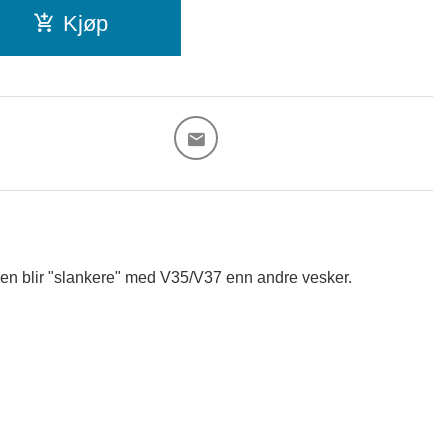
Kjøp
en blir "slankere" med V35/V37 enn andre vesker.