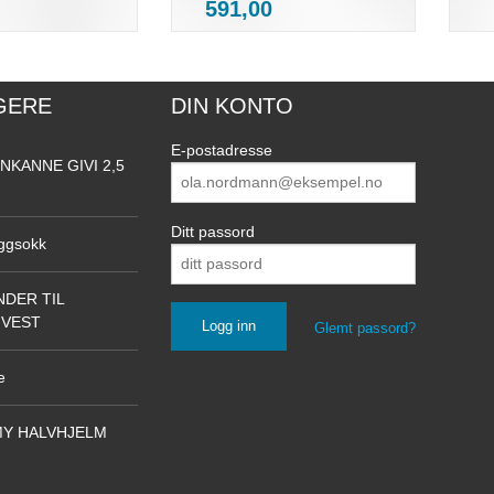
Pris
591,00
mva.
GERE
DIN KONTO
E-postadresse
NKANNE GIVI 2,5
Ditt passord
ggsokk
DER TIL
NVEST
Glemt passord?
e
Y HALVHJELM