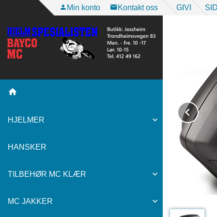
Gå
Min konto
Kontakt oss
GIVI
SI
til
innholdet
Pre
HJELMER
HANSKER
TILBEHØR MC KLÆR
MC JAKKER