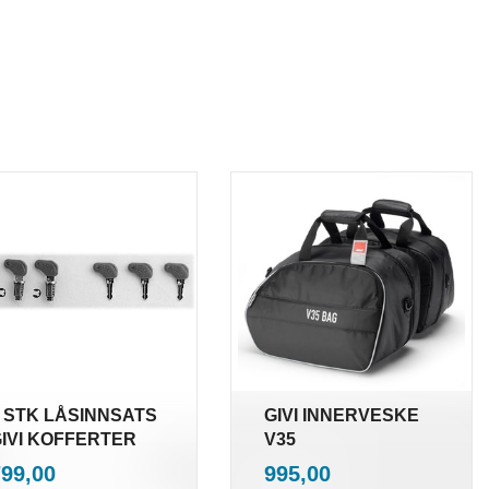
 STK LÅSINNSATS
GIVI INNERVESKE
IVI KOFFERTER
V35
inkl.
inkl.
ris
Pris
799,00
995,00
mva.
mva.