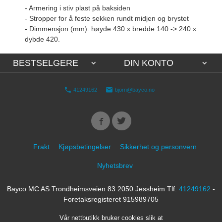
- Armering i stiv plast på baksiden
- Stropper for å feste sekken rundt midjen og brystet
- Dimmensjon (mm): høyde 430 x bredde 140 -> 240 x
dybde 420.
BESTSELGERE
DIN KONTO
41249162
bjorn@bayco.no
Frakt
Kjøpsbetingelser
Sikkerhet og personvern
Nyhetsbrev
Bayco MC AS Trondheimsveien 83 2050 Jessheim Tlf.
41249162
-
Foretaksregisteret 915989705
Vår nettbutikk bruker cookies slik at