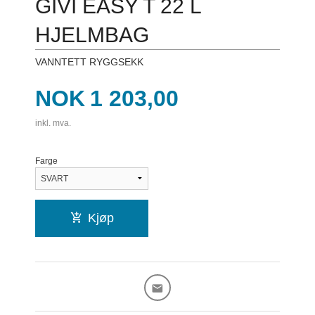
GIVI EASY T 22 L
HJELMBAG
VANNTETT RYGGSEKK
Pris
NOK
1 203,00
inkl. mva.
Farge
Kjøp