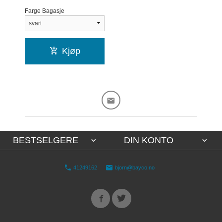
Farge Bagasje
Kjøp
BESTSELGERE
DIN KONTO
41249162
bjorn@bayco.no