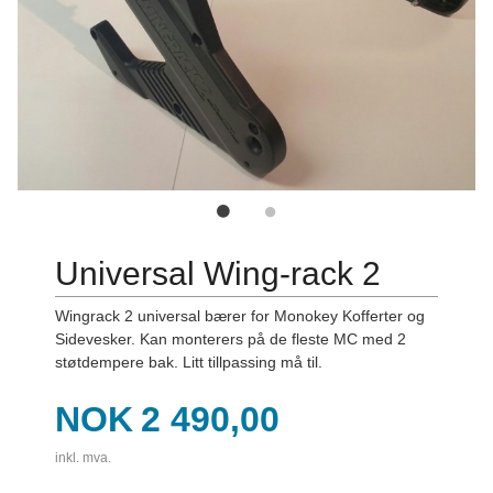
Universal Wing-rack 2
Wingrack 2 universal bærer for Monokey Kofferter og
Sidevesker. Kan monterers på de fleste MC med 2
støtdempere bak. Litt tillpassing må til.
Pris
NOK
2 490,00
inkl. mva.