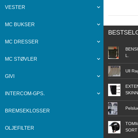
VESTER
MC BUKSER
BESTSEL
MC DRESSER
BENSI
L.
MC STØVLER
Ull Ra
GIVI
EXTEN
SKIN
INTERCOM-GPS.
Pelslu
BREMSEKLOSSER
TOMM
OLJEFILTER
SORT