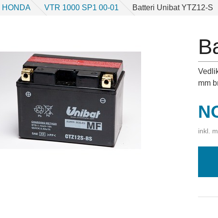
 HONDA
VTR 1000 SP1 00-01
Batteri Unibat YTZ12-S
Ba
Vedli
mm b
Pr
N
inkl. 