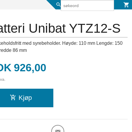
tteri Unibat YTZ12-S
keholdsfritt med syrebeholder. Høyde: 110 mm Lengde: 150
redde 86 mm
is
OK
926,00
mva.
Kjøp