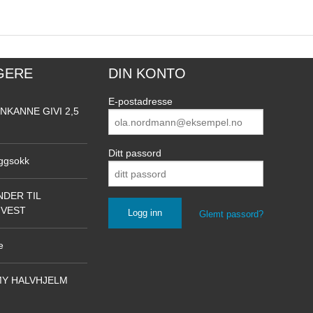
GERE
DIN KONTO
E-postadresse
NKANNE GIVI 2,5
Ditt passord
ggsokk
DER TIL
NVEST
Glemt passord?
e
Y HALVHJELM