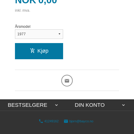
NOK
0,00
inkl. mva.
Årsmodel
Kjøp
BESTSELGERE
DIN KONTO
41249162
bjorn@bayco.no