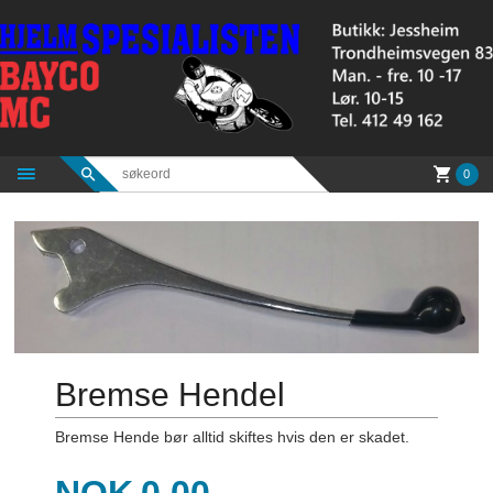
Gå
til
innholdet
0
Bremse Hendel
Bremse Hende bør alltid skiftes hvis den er skadet.
Pris