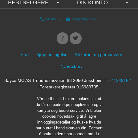
BESTSELGERE
DIN KONTO
41249162
bjorn@bayco.no
Frakt
Kjøpsbetingelser
Sikkerhet og personvern
Nyhetsbrev
Bayco MC AS Trondheimsveien 83 2050 Jessheim Tlf.
41249162
-
Foretaksregisteret 915989705
Vår nettbutikk bruker cookies slik at
du får en bedre kjøpsopplevelse og vi
kan yte deg bedre service. Vi bruker
cookies hovedsaklig til å lagre
innloggingsdetaljer og huske hva du
har puttet i handlekurven din. Fortsett
å bruke siden som normalt om du