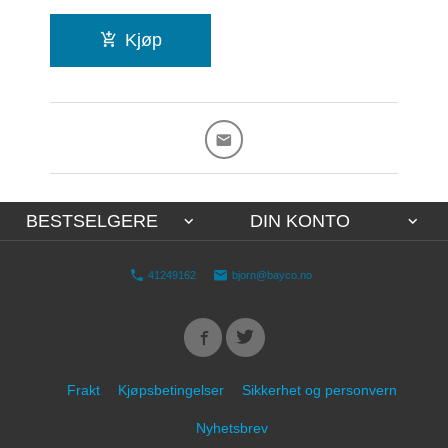
Kjøp
BESTSELGERE
DIN KONTO
41249162
bjorn@bayco.no
Frakt
Kjøpsbetingelser
Sikkerhet og personvern
Nyhetsbrev