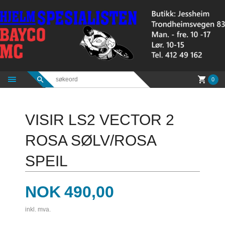
Gå
til
innholdet
0
VISIR LS2 VECTOR 2
ROSA SØLV/ROSA
SPEIL
Pris
NOK
490,00
inkl. mva.