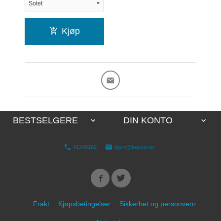
Kjøp
BESTSELGERE
DIN KONTO
41249162
bjorn@bayco.no
Frakt
Kjøpsbetingelser
Sikkerhet og personvern