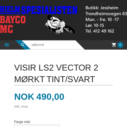
Gå
til
innholdet
0
VISIR LS2 VECTOR 2
MØRKT TINT/SVART
Pris
NOK
490,00
inkl. mva.
Farge visir