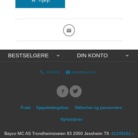
BESTSELGERE
DIN KONTO
41249162
bjorn@bayco.no
Frakt
Kjøpsbetingelser
Sikkerhet og personvern
Nyhetsbrev
Bayco MC AS Trondheimsveien 83 2050 Jessheim Tlf.
41249162
-