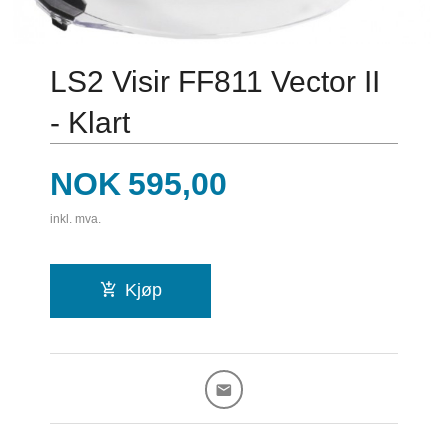
LS2 Visir FF811 Vector II
- Klart
Pris
NOK
595,00
inkl. mva.
Kjøp