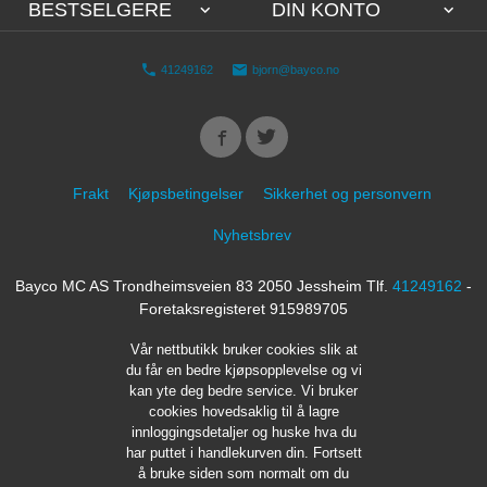
BESTSELGERE
DIN KONTO
41249162
bjorn@bayco.no
Frakt
Kjøpsbetingelser
Sikkerhet og personvern
Nyhetsbrev
Bayco MC AS Trondheimsveien 83 2050 Jessheim Tlf.
41249162
-
Foretaksregisteret 915989705
Vår nettbutikk bruker cookies slik at
du får en bedre kjøpsopplevelse og vi
kan yte deg bedre service. Vi bruker
cookies hovedsaklig til å lagre
innloggingsdetaljer og huske hva du
har puttet i handlekurven din. Fortsett
å bruke siden som normalt om du