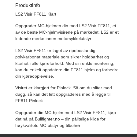
Produktinfo
LS2 Visir FF811 Klart
Oppgrader MC-hjelmen din med LS2 Visir FF811, et
av de beste MC-hjelmvisirene på markedet. LS2 er et
ledende merke innen motorsykkelutstyr.
LS2 Visir FF811 er laget av ripebestandig
polykarbonat materiale som sikrer holdbarhet og
klarhet i alle kjøreforhold. Med sin enkle montering,
kan du enkelt oppdatere din FF811 hjelm og forbedre
din kjøreopplevelse.
Visiret er klargjort for Pinlock. Så om du sliter med
dugg, så kan det lett oppgraderes med å legge til
FF811 Pinlock.
Oppgrader din MC-hjelm med LS2 Visir FF811, kjøp
det nå på Bullfighter.no – din pålitelige kilde for
høykvalitets MC-utstyr og tilbehør!