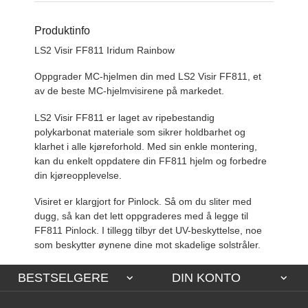
Produktinfo
LS2 Visir FF811 Iridum Rainbow
Oppgrader MC-hjelmen din med LS2 Visir FF811, et
av de beste MC-hjelmvisirene på markedet.
LS2 Visir FF811 er laget av ripebestandig
polykarbonat materiale som sikrer holdbarhet og
klarhet i alle kjøreforhold. Med sin enkle montering,
kan du enkelt oppdatere din FF811 hjelm og forbedre
din kjøreopplevelse.
Visiret er klargjort for Pinlock. Så om du sliter med
dugg, så kan det lett oppgraderes med å legge til
FF811 Pinlock. I tillegg tilbyr det UV-beskyttelse, noe
som beskytter øynene dine mot skadelige solstråler.
BESTSELGERE
DIN KONTO