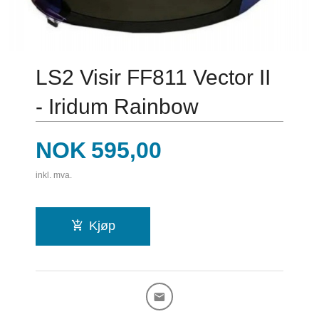
LS2 Visir FF811 Vector II
- Iridum Rainbow
Pris
NOK
595,00
inkl. mva.
Kjøp