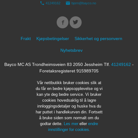
41249162
bjorn@bayco.no
Frakt
Kjøpsbetingelser
Sikkerhet og personvern
Nyhetsbrev
Bayco MC AS Trondheimsveien 83 2050 Jessheim Tlf.
41249162
-
Foretaksregisteret 915989705
Vår nettbutikk bruker cookies slik at
du får en bedre kjøpsopplevelse og vi
kan yte deg bedre service. Vi bruker
cookies hovedsaklig til å lagre
innloggingsdetaljer og huske hva du
har puttet i handlekurven din. Fortsett
å bruke siden som normalt om du
godtar dette.
Les mer
eller
endre
innstillinger for cookies.