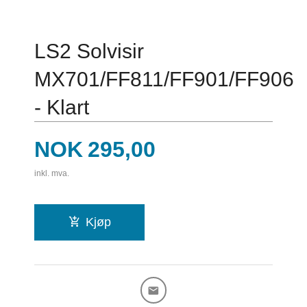
LS2 Solvisir
MX701/FF811/FF901/FF906
- Klart
Pris
NOK
295,00
inkl. mva.
Kjøp