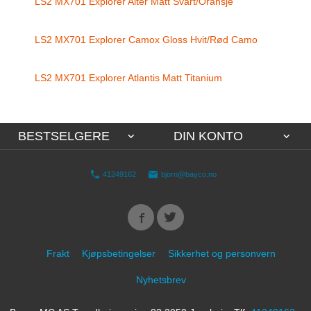
LS2 MX701 Explorer Alter Matt Svart/Oransje
LS2 MX701 Explorer Camox Gloss Hvit/Rød Camo
LS2 MX701 Explorer Atlantis Matt Titanium
BESTSELGERE
DIN KONTO
41249162
bjorn@bayco.no
Frakt
Kjøpsbetingelser
Sikkerhet og personvern
Nyhetsbrev