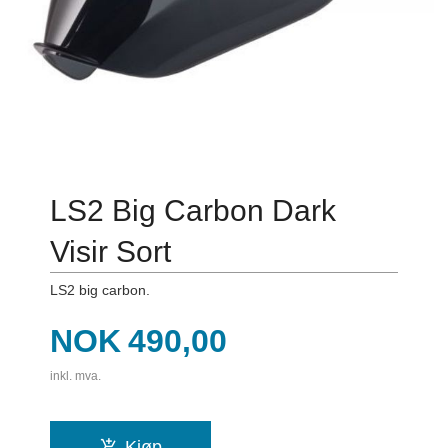
LS2 Big Carbon Dark
Visir Sort
LS2 big carbon.
Pris
NOK
490,00
inkl. mva.
Kjøp