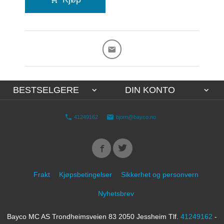
BESTSELGERE
DIN KONTO
41249162
bjorn@bayco.no
Frakt
Kjøpsbetingelser
Sikkerhet og personvern
Nyhetsbrev
Bayco MC AS Trondheimsveien 83 2050 Jessheim Tlf.
41249162
-