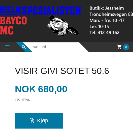
Gå
til
innholdet
0
VISIR GIVI SOTET 50.6
Pris
NOK
680,00
inkl. mva.
Kjøp