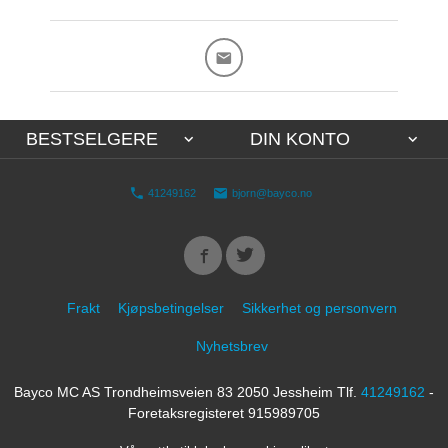
BESTSELGERE
DIN KONTO
41249162
bjorn@bayco.no
Frakt
Kjøpsbetingelser
Sikkerhet og personvern
Nyhetsbrev
Bayco MC AS Trondheimsveien 83 2050 Jessheim Tlf.
41249162
-
Foretaksregisteret 915989705