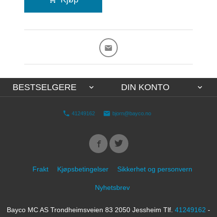
BESTSELGERE
DIN KONTO
41249162
bjorn@bayco.no
Frakt
Kjøpsbetingelser
Sikkerhet og personvern
Nyhetsbrev
Bayco MC AS Trondheimsveien 83 2050 Jessheim Tlf.
41249162
-