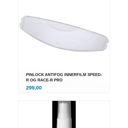
PINLOCK ANTIFOG INNERFILM SPEED-
R OG RACE-R PRO
inkl.
Pris
299,00
mva.