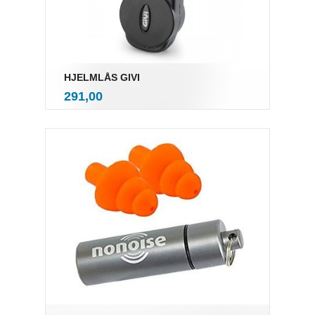
HJELMLÅS GIVI
inkl.
Pris
291,00
mva.