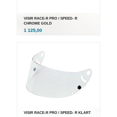
VISIR RACE-R PRO / SPEED- R
CHROME GOLD
inkl.
Pris
1 125,00
mva.
VISIR RACE-R PRO / SPEED- R KLART