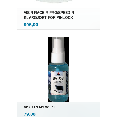
VISIR RACE-R PRO/SPEED-R
KLARGJORT FOR PINLOCK
inkl.
Pris
995,00
mva.
VISIR RENS WE SEE
inkl.
Pris
79,00
mva.