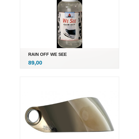
RAIN OFF WE SEE
inkl.
Pris
89,00
mva.