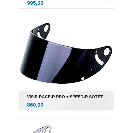
inkl.
Pris
995,00
mva.
VISIR RACE-R PRO + SPEED-R SOTET
inkl.
Pris
860,00
mva.