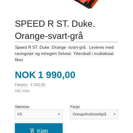
SPEED R ST. Duke.
Orange-svart-grå
Speed R ST. Duke .Orange -svart-grå.. Leveres med
racingvisir og intregert Solvisir. Ytterskall i multiaksial
fiber.
Tilbud
NOK
1 990,00
Førpris:
4 240,00
Rabatt
inkl. mva.
Størrelse
Farge
Kjøp