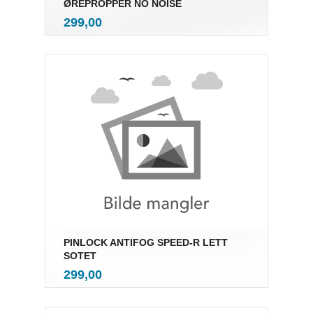
ØREPROPPER NO NOISE
inkl.
Pris
299,00
mva.
PINLOCK ANTIFOG SPEED-R LETT
SOTET
inkl.
Pris
299,00
mva.