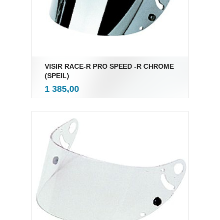
VISIR RACE-R PRO SPEED -R CHROME
(SPEIL)
inkl.
Pris
1 385,00
mva.