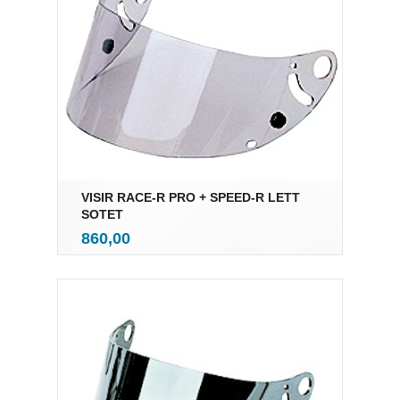
VISIR RACE-R PRO + SPEED-R LETT
SOTET
inkl.
Pris
860,00
mva.