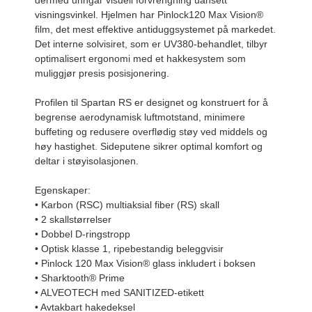
dermed unngår visuell forvrengning uansett
visningsvinkel. Hjelmen har Pinlock120 Max Vision®
film, det mest effektive antiduggsystemet på markedet.
Det interne solvisiret, som er UV380-behandlet, tilbyr
optimalisert ergonomi med et hakkesystem som
muliggjør presis posisjonering.
Profilen til Spartan RS er designet og konstruert for å
begrense aerodynamisk luftmotstand, minimere
buffeting og redusere overflødig støy ved middels og
høy hastighet. Sideputene sikrer optimal komfort og
deltar i støyisolasjonen.
Egenskaper:
• Karbon (RSC) multiaksial fiber (RS) skall
• 2 skallstørrelser
• Dobbel D-ringstropp
• Optisk klasse 1, ripebestandig beleggvisir
• Pinlock 120 Max Vision® glass inkludert i boksen
• Sharktooth® Prime
• ALVEOTECH med SANITIZED-etikett
• Avtakbart hakedeksel