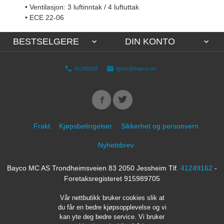
• Ventilasjon: 3 luftinntak / 4 luftuttak
• ECE 22-06
BESTSELGERE
DIN KONTO
41249162
bjorn@bayco.no
Frakt
Kjøpsbetingelser
Sikkerhet og personvern
Nyhetsbrev
Bayco MC AS Trondheimsveien 83 2050 Jessheim Tlf.
41249162
-
Foretaksregisteret 915989705
Vår nettbutikk bruker cookies slik at
du får en bedre kjøpsopplevelse og vi
kan yte deg bedre service. Vi bruker