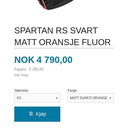
SPARTAN RS SVART
MATT ORANSJE FLUOR
Tilbud
NOK
4 790,00
Førpris:
5 285,00
Rabatt
inkl. mva.
Størrelse
Farge
Kjøp