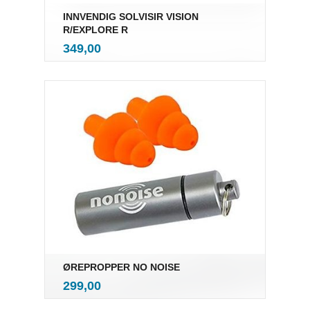
INNVENDIG SOLVISIR VISION
R/EXPLORE R
inkl.
Pris
349,00
mva.
ØREPROPPER NO NOISE
inkl.
Pris
299,00
mva.