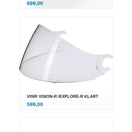
inkl.
Pris
699,00
mva.
VISIR VISION-R /EXPLORE-R KLART
inkl.
Pris
599,00
mva.