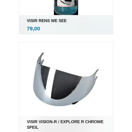
VISIR RENS WE SEE
inkl.
Pris
79,00
mva.
VISIR VISION-R / EXPLORE R CHROME
SPEIL