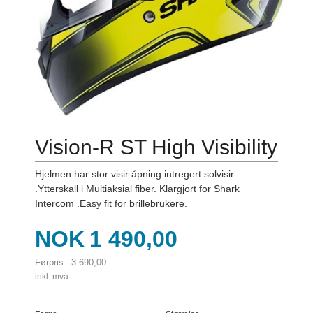
Vision-R ST High Visibility
Hjelmen har stor visir åpning intregert solvisir
.Ytterskall i Multiaksial fiber. Klargjort for Shark
Intercom .Easy fit for brillebrukere.
Tilbud
NOK
1 490,00
Førpris:
3 690,00
Rabatt
inkl. mva.