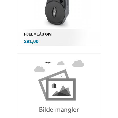
HJELMLÅS GIVI
inkl.
Pris
291,00
mva.