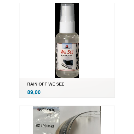
RAIN OFF WE SEE
inkl.
Pris
89,00
mva.