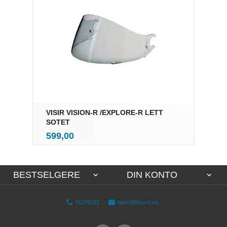
VISIR VISION-R /EXPLORE-R LETT
SOTET
inkl.
Pris
599,00
mva.
BESTSELGERE
DIN KONTO
41249162
bjorn@bayco.no