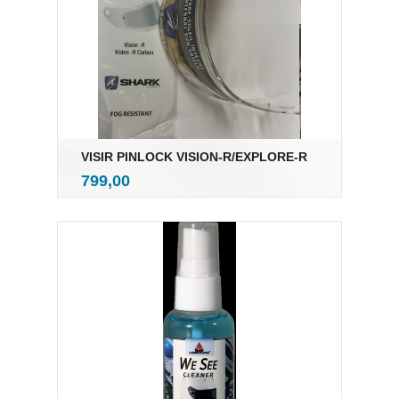
VISIR PINLOCK VISION-R/EXPLORE-R
inkl.
Pris
799,00
mva.