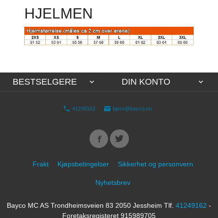
HJELMEN
BESTSELGERE
DIN KONTO
41249162
bjorn@bayco.no
Frakt
Kjøpsbetingelser
Sikkerhet og personvern
Nyhetsbrev
Bayco MC AS Trondheimsveien 83 2050 Jessheim Tlf.
41249162
-
Foretaksregisteret 915989705