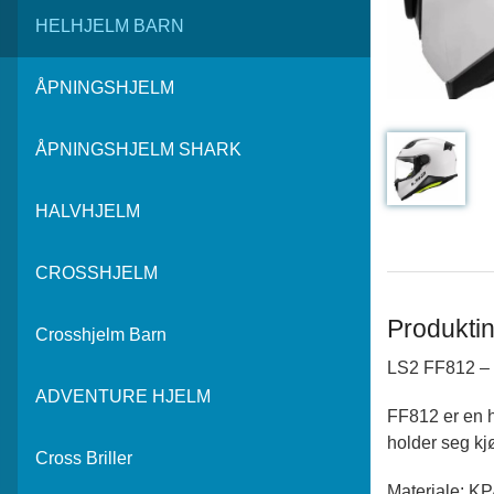
HELHJELM BARN
ÅPNINGSHJELM
ÅPNINGSHJELM SHARK
HALVHJELM
CROSSHJELM
Produktin
Crosshjelm Barn
LS2 FF812 –
ADVENTURE HJELM
FF812 er en h
holder seg kj
Cross Briller
Materiale: KP