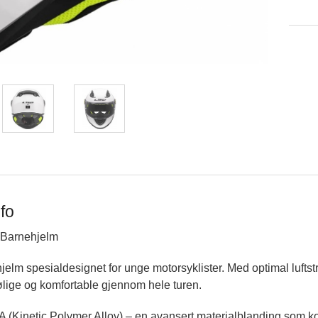
fo
 Barnehjelm
jelm spesialdesignet for unge motorsyklister. Med optimal luftst
ølige og komfortable gjennom hele turen.
A (Kinetic Polymer Alloy) – en avansert materialblanding som ko