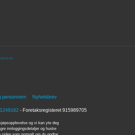
ayco.no
g personvern
Nyhetsbrev
1249162
- Foretaksregisteret 915989705
 kjøpsopplevelse og vi kan yte deg
agre innloggingsdetaljer og huske
ke siden som normalt om du godtar