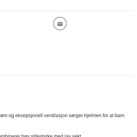
røm og eksepsjonell ventilasjon sørger hjelmen for at barn
mbinerer høy slitestyrke med lav vekt.