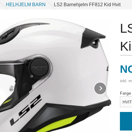
HELHJELM BARN
LS2 Barnehjelm FF812 Kid Hvit
L
Ki
Pr
N
inkl. 
v
Next
Farge