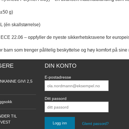
(±50 g)
L (én skallstørrelse)
ECE 22.06 – oppfyller de nyeste sikkerhetskravene for europei
or barn som trenger pålitelig beskyttelse og høy komfort på sine
GERE
DIN KONTO
E-postadresse
NKANNE GIVI 2,5
Ditt passord
ggsokk
DER TIL
NVEST
Glemt passord?