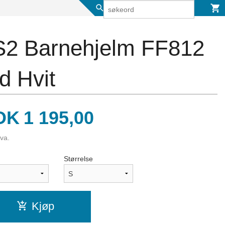
S2 Barnehjelm FF812
d Hvit
is
OK
1 195,00
mva.
Størrelse
Kjøp