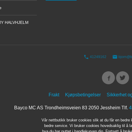
e
Y HALVHJELM
41249162
bjorn@b
Frakt
Kjøpsbetingelser
Sikkerhet o
Bayco MC AS Trondheimsveien 83 2050 Jessheim Tlf.
4
Vår nettbutikk bruker cookies slik at du får en bedre
bedre service. Vi bruker cookies hovedsaklig til å l
hva du har puttet i handlekurven din. Fortsett å bru