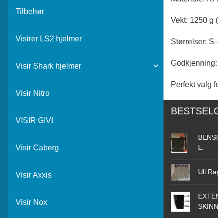
Tilbehør
Vekt: 1250 g 
Visirer LS2 hjelmer
Størrelser: S–
Godkjenning: 
Visir Shark hjelmer
Perfekt valg f
Visir Nitro
BESTSEL
VISIR GIVI
BENSI
L.
Visir Caberg
Ull Ra
Visir Axxis
EXTEN
Visir Nox
SKIN