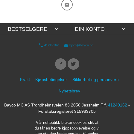
BESTSELGERE
DIN KONTO
41249162
bjorn@bayco.no
Frakt
Kjøpsbetingelser
Sikkerhet og personvern
Nyhetsbrev
Bayco MC AS Trondheimsveien 83 2050 Jessheim Tlf.
41249162
-
Foretaksregisteret 915989705
Vår nettbutikk bruker cookies slik at
du får en bedre kjøpsopplevelse og vi
kan yte deg bedre service. Vi bruker