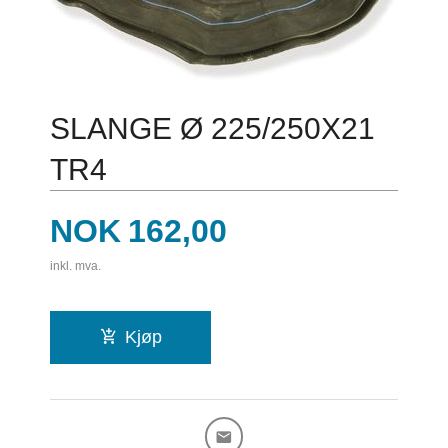
SLANGE Ø 225/250X21
TR4
Pris
NOK
162,00
inkl. mva.
Kjøp