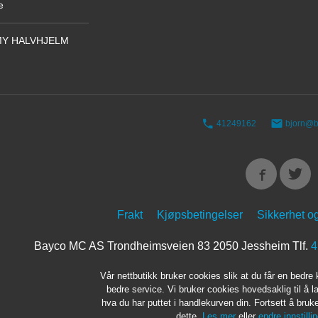
e
Y HALVHJELM
41249162
bjorn@b
Frakt
Kjøpsbetingelser
Sikkerhet o
Bayco MC AS Trondheimsveien 83 2050 Jessheim Tlf.
4
Vår nettbutikk bruker cookies slik at du får en bedre
bedre service. Vi bruker cookies hovedsaklig til å l
hva du har puttet i handlekurven din. Fortsett å bru
dette.
Les mer
eller
endre innstilli