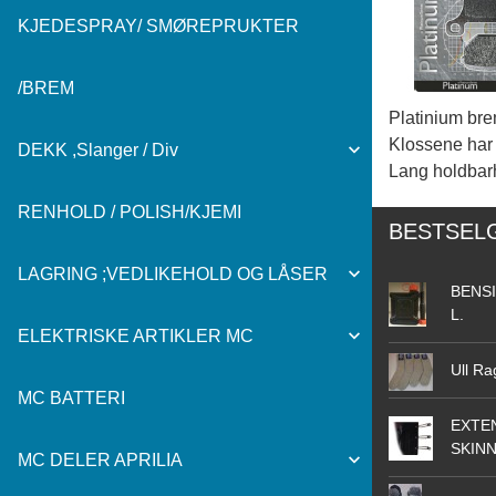
KJEDESPRAY/ SMØREPRUKTER
/BREM
Platinium bre
Klossene har b
DEKK ,Slanger / Div
Lang holdbarh
RENHOLD / POLISH/KJEMI
BESTSEL
LAGRING ;VEDLIKEHOLD OG LÅSER
BENSI
L.
ELEKTRISKE ARTIKLER MC
Ull Ra
MC BATTERI
EXTEN
SKIN
MC DELER APRILIA