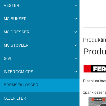
VESTER
MC BUKSER
MC DRESSER
Produktin
MC STØVLER
Produ
GIVI
INTERCOM-GPS.
Platinium br
BREMSEKLOSSER
1par
klosser e
OLJEFILTER