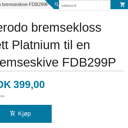
 en bremseskive FDB299P
erodo bremsekloss
tt Platnium til en
remseskive FDB299P
is
OK
399,00
mva.
Kjøp