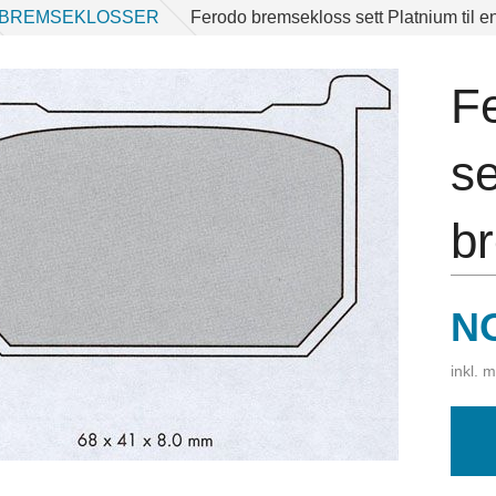
BREMSEKLOSSER
Ferodo bremsekloss sett Platnium til
F
se
b
Pr
N
inkl. 