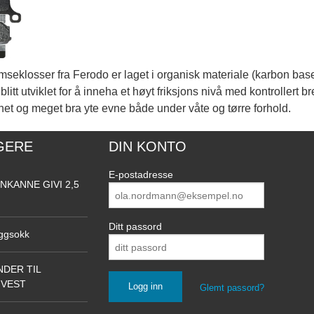
mseklosser fra Ferodo er laget i organisk materiale (karbon base
litt utviklet for å inneha et høyt friksjons nivå med kontrollert b
et og meget bra yte evne både under våte og tørre forhold.
GERE
DIN KONTO
E-postadresse
NKANNE GIVI 2,5
Ditt passord
ggsokk
DER TIL
NVEST
Glemt passord?