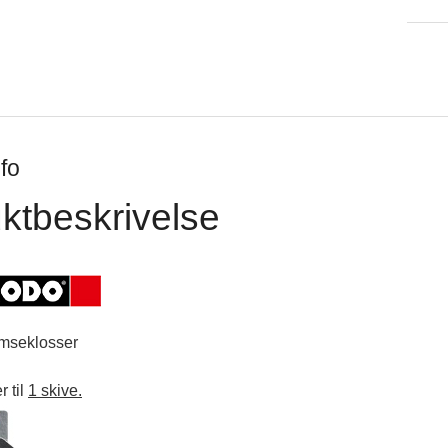
fo
ktbeskrivelse
emseklosser
r til
1 skive.