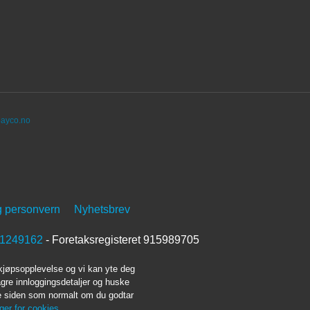
ayco.no
g personvern
Nyhetsbrev
1249162
- Foretaksregisteret 915989705
 kjøpsopplevelse og vi kan yte deg
agre innloggingsdetaljer og huske
ke siden som normalt om du godtar
nger for cookies.