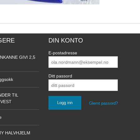
GERE
DIN KONTO
E-postadresse
NKANNE GIVI 2,5
Ditt passord
ggsokk
DER TIL
NVEST
Glemt passord?
e
Y HALVHJELM