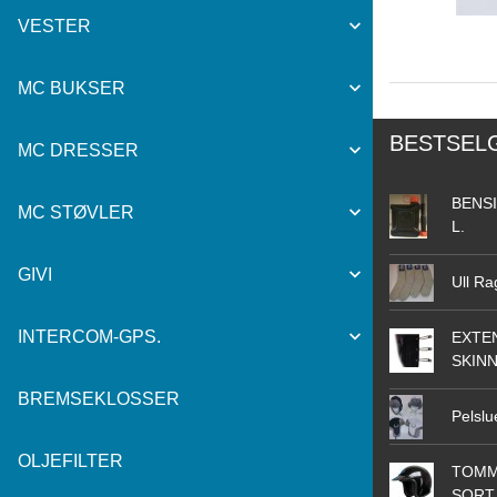
VESTER
MC BUKSER
BESTSEL
MC DRESSER
BENSI
MC STØVLER
L.
GIVI
Ull Ra
INTERCOM-GPS.
EXTEN
SKIN
BREMSEKLOSSER
Pelslu
OLJEFILTER
TOMM
SORT