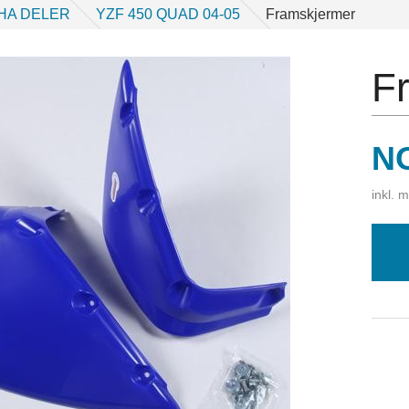
HA DELER
YZF 450 QUAD 04-05
Framskjermer
F
Pr
N
inkl. 